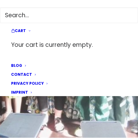
ICH BIN JETZT MATHELEHRERIN
31. JANUARY 2017
|
IN
PHILIPPINES
|
BY
GWEN
CART
Your cart is currently empty.
BLOG
CONTACT
PRIVACY POLICY
IMPRINT