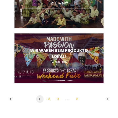
27. June 2017
WIR WAREN BEIM PRODUKTO
LOKAL!
19. June 2017
1
2
3
…
9