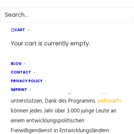
PHILIP
CART
Your cart is currently empty.
DEUTSCH
BLOG
Ein ganzes Jahr war ich auf den Philippinen und
CONTACT
habe dort in Projekten gearbeitet, die
PRIVACY POLICY
Kinderrechte und Bildung auf den Philippinen
IMPRINT
unterstützen. Dank des Programms
weltwärts
können jedes Jahr über 3.000 junge Leute an
einem entwicklungspolitischen
Freiwilligendienst in Entwicklungsländern