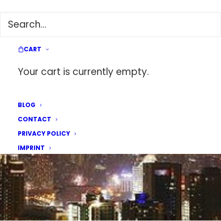
FROHES NEUES!
1. JANUARY 2017
|
IN
PHILIPPINES
|
BY
GWEN
CART
Your cart is currently empty.
BLOG
CONTACT
PRIVACY POLICY
IMPRINT