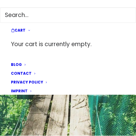
ALINE UND LEONIE IN JANIUAY
BESUCHEN
1. JULY 2017
|
IN
PHILIPPINES
|
BY
GWEN
CART
Your cart is currently empty.
BLOG
CONTACT
PRIVACY POLICY
IMPRINT