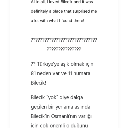
All in all, I loved Bilecik and it was
definitely a place that surprised me
a lot with what I found there!
?????????????????????????????
???????????????
?? Türkiye’ye aşık olmak için
81 neden var ve 11 numara
Bilecik!
Bilecik “yok” diye dalga
geçilen bir yer ama aslında
Bilecik’in Osmanlı’nın varlığı
için çok önemli olduğunu