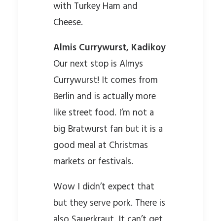
with Turkey Ham and
Cheese.
Almis Currywurst, Kadikoy
Our next stop is Almys
Currywurst! It comes from
Berlin and is actually more
like street food. I’m not a
big Bratwurst fan but it is a
good meal at Christmas
markets or festivals.
Wow I didn’t expect that
but they serve pork. There is
also Sauerkraut. It can’t get