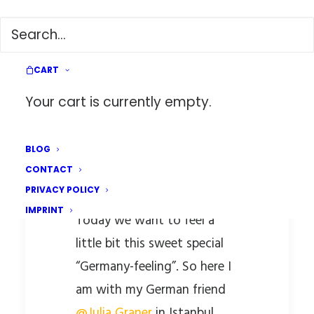
THE BEST GERMAN FOOD
SPOTS IN ISTANBUL!! ?
CART
Your cart is currently empty.
BLOG
CONTACT
PRIVACY POLICY
IMPRINT
Today we want to feel a
little bit this sweet special
“Germany-feeling”. So here I
am with my German friend
@Julia Graner
in Istanbul.